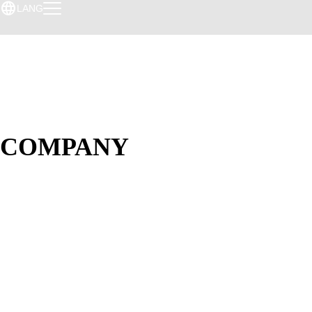
language
LANG
COMPANY