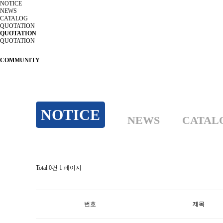
NOTICE
NEWS
CATALOG
QUOTATION
QUOTATION
QUOTATION
language
LANG
COMMUNITY
NOTICE
NEWS
CATAL
Total 0건
1 페이지
번호
제목